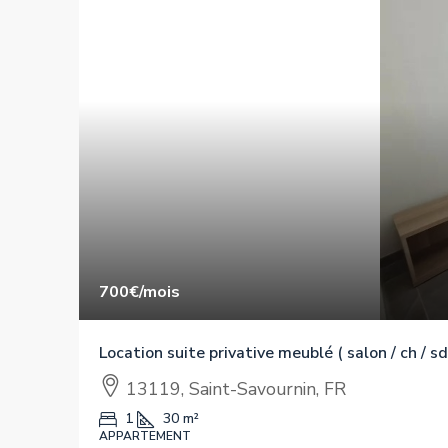
700€
/mois
Location suite privative meublé ( salon / ch / sd
13119, Saint-Savournin, FR
1
30
m²
APPARTEMENT