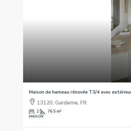
Maison de hameau rénovée T3/4 avec extérieu
13120, Gardanne, FR
2
76.5
m²
MAISON