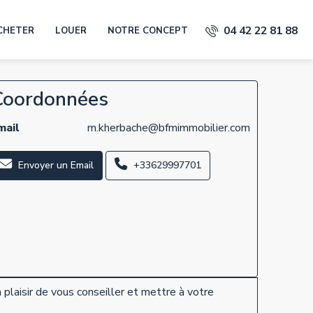
04 42 22 81 88
CHETER
LOUER
NOTRE CONCEPT
Coordonnées
mail
m.kherbache@bfmimmobilier.com
Envoyer un Email
+33629997701
n plaisir de vous conseiller et mettre à votre