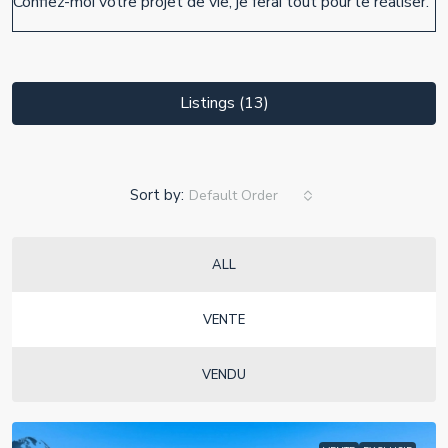
Confiez-moi votre projet de vie, je ferai tout pour le réaliser.
Listings (13)
Sort by:
Default Order
ALL
VENTE
VENDU