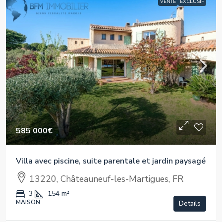
VENTE
EXCLUSIF
585 000€
Villa avec piscine, suite parentale et jardin paysagé
13220, Châteauneuf-les-Martigues, FR
3
154
m²
MAISON
Details