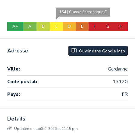
164 | Classe énergétique C
A+
A
B
C
D
E
F
G
H
Adresse
Ouvrir dans Google Map
Ville:
Gardanne
Code postal:
13120
Pays:
FR
Details
Updated on août 6, 2026 at 11:15 pm