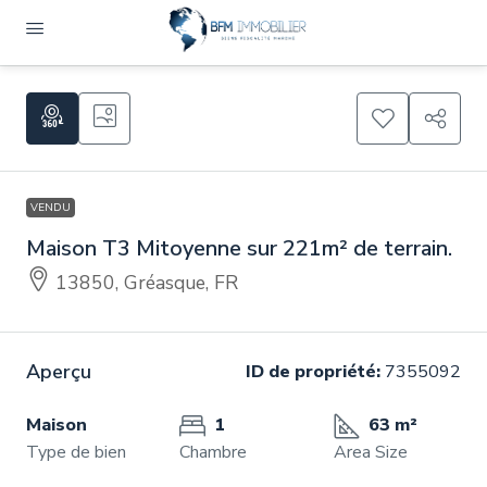
VENDU
Maison T3 Mitoyenne sur 221m² de terrain.
13850, Gréasque, FR
Aperçu
ID de propriété:
7355092
Maison
1
63 m²
Type de bien
Chambre
Area Size