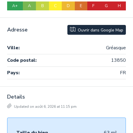
A+
A
B
C
D
E
F
G
H
Adresse
Ouvrir dans Google Map
Ville:
Gréasque
Code postal:
13850
Pays:
FR
Details
Updated on août 6, 2026 at 11:15 pm
Taille du bien
63 m²