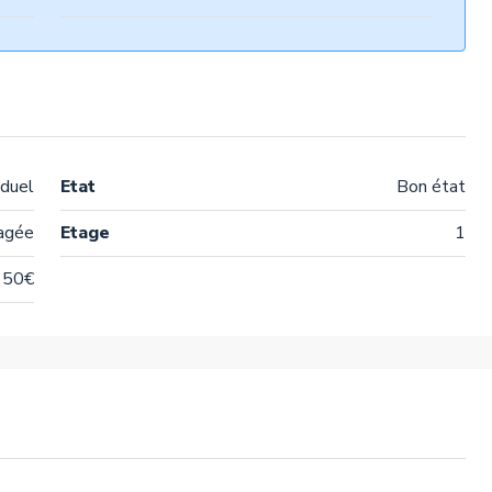
iduel
Etat
Bon état
agée
Etage
1
150€