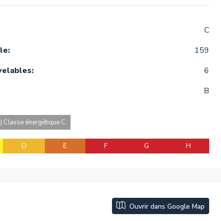
C
le:
159
velables:
6
B
| Classe énergétique C
D
E
F
G
H
Ouvrir dans Google Map