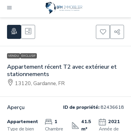
VENDU
EXCLUSIF
Appartement récent T2 avec extérieur et
stationnements
13120, Gardanne, FR
Aperçu
ID de propriété:
82436618
Appartement
1
41.5
2021
Type de bien
Chambre
m²
Année de